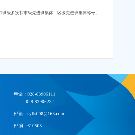
所带班级多次获市级先进班集体、区级先进班集体称号。
电话：028-83906111
028-83906222
邮箱：syfls008@163.com
邮编：610503