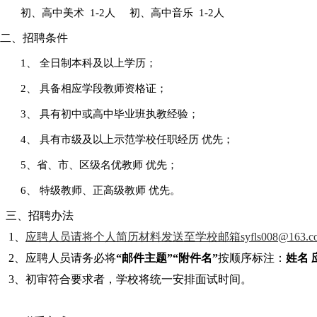
初、高中美术
1-2人 初、高中音乐 1-2人
二、
招聘条件
1、
全日制本科及以上学历
；
2、
具备相应学段教师资格证
；
3、
具有
初中或高中
毕业班执教经验
；
4、
具有市级及以上示范学校任职经历
优先
；
5、
省、市、区级名优教师
优先
；
6、
特级教师、正高级教师
优先
。
三、招聘办法
1
、
应聘人员请将个人简历材料发送至学校邮箱
syfls008@163.c
2
、
应聘人员请务必
将
“邮件主题”
“附件名”
按顺序标注：
姓名
3
、
初审符合要求者，
学校将统一安排面试时间。